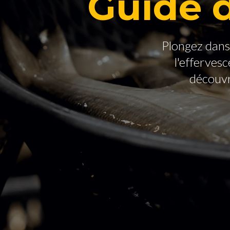
Guide 
Plongez dans 
l'efferves
découvr