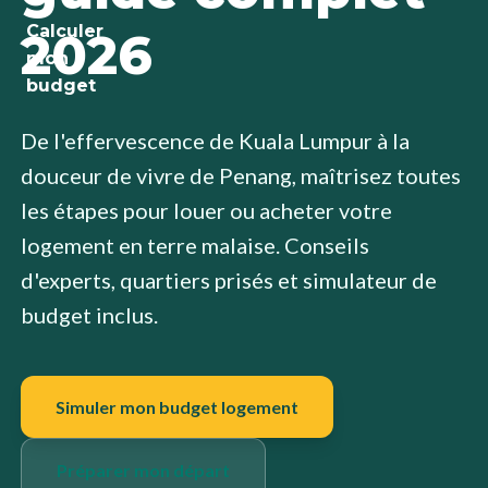
Emploi
Calculer
2026
mon
Santé
budget
Culture
De l'effervescence de Kuala Lumpur à la
douceur de vivre de Penang, maîtrisez toutes
Régions
les étapes pour louer ou acheter votre
logement en terre malaise. Conseils
d'experts, quartiers prisés et simulateur de
budget inclus.
Simuler mon budget logement
Préparer mon départ