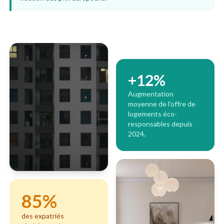
+12%
Augmentation
moyenne de l'offre de
logements éco-
responsables depuis
2024.
85%
des expatriés