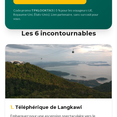
Code promo
TPKLOOKTA5
(-5 % pour les voyageurs UE,
Royaume-Uni, États-Unis). Lien partenaire, sans surcoût pour
vous.
Les 6 incontournables
1.
Téléphérique de Langkawi
Embarquez pour une ascension spectaculaire vers le