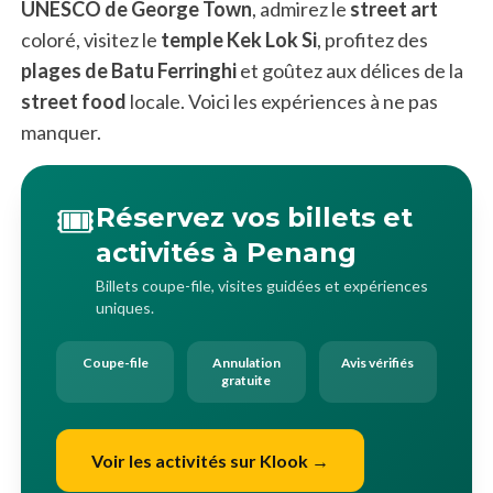
UNESCO de George Town
, admirez le
street art
coloré, visitez le
temple Kek Lok Si
, profitez des
plages de Batu Ferringhi
et goûtez aux délices de la
street food
locale. Voici les expériences à ne pas
manquer.
🎟️
Réservez vos billets et
activités à Penang
Billets coupe-file, visites guidées et expériences
uniques.
Coupe-file
Annulation
Avis vérifiés
gratuite
Voir les activités sur Klook →