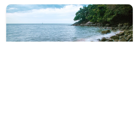
5.
Parc national de Penang
Une réserve naturelle avec des sentiers de randonnée,
des plages isolées et une biodiversité riche. Parfait pour
une journée d'aventure en pleine nature.
→ Voir la page Parc national de Penang