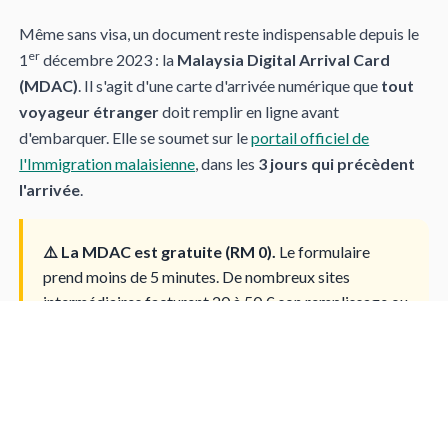
Même sans visa, un document reste indispensable depuis le
er
1
décembre 2023 : la
Malaysia Digital Arrival Card
(MDAC)
. Il s'agit d'une carte d'arrivée numérique que
tout
voyageur étranger
doit remplir en ligne avant
d'embarquer. Elle se soumet sur le
portail officiel de
l'Immigration malaisienne
, dans les
3 jours qui précèdent
l'arrivée
.
⚠️ La MDAC est gratuite (RM 0).
Le formulaire
prend moins de 5 minutes. De nombreux sites
intermédiaires facturent 20 à 50 € son remplissage ou
un faux « visa électronique » : pour un passeport
français en séjour touristique, ces frais sont inutiles.
N'utilisez que les domaines officiels en
imi.gov.my
.
Préparez votre numéro de passeport, les dates et le numéro