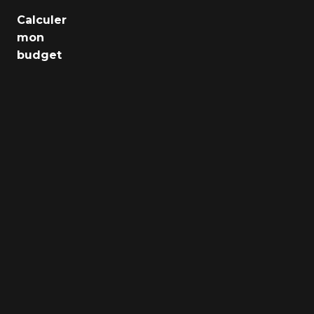
Emploi
Calculer
mon
Santé
budget
Culture
Régions