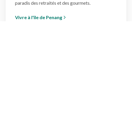
paradis des retraités et des gourmets.
Vivre à l'île de Penang
Simulateur : Votre
Région Idéale
Répondez à ces quelques critères pour
découvrir où vous devriez poser vos valises.