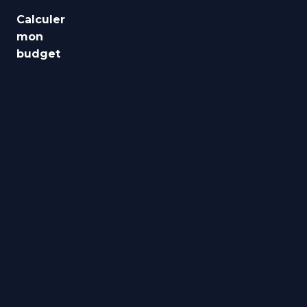
Emploi
Calculer
mon
Santé
budget
Culture
Régions