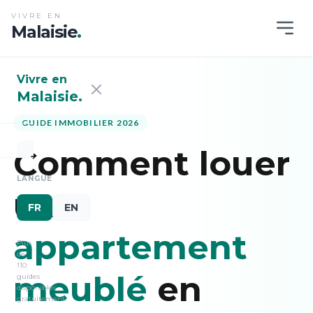
VIVRE EN
Malaisie
.
Vivre en
Malaisie.
GUIDE IMMOBILIER 2026
Comment louer
Accueil
LANGUE
un
FR
EN
NAVIGATION
RAPIDE
appartement
Plus
Installation
de
110
meublé
en
guides
Logement
disponibles
gratuitement.