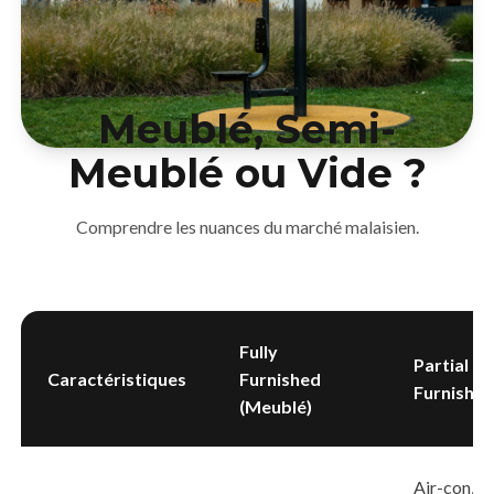
Meublé, Semi-
Meublé ou Vide ?
Comprendre les nuances du marché malaisien.
Fully
Partial
Caractéristiques
Furnished
Furnishe
(Meublé)
Air-con,