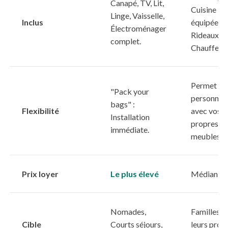
Canapé, TV, Lit,
Cuisine
Linge, Vaisselle,
Inclus
équipée,
Électroménager
Rideaux,
complet.
Chauffe-e
Permet de
"Pack your
personnali
bags" :
Flexibilité
avec vos
Installation
propres
immédiate.
meubles.
Prix loyer
Le plus élevé
Médian
Nomades,
Familles a
Cible
Courts séjours,
leurs prop