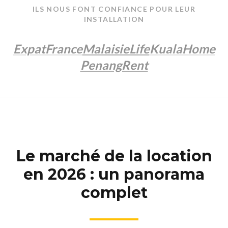
ILS NOUS FONT CONFIANCE POUR LEUR
INSTALLATION
ExpatFrance
MalaisieLife
KualaHome
PenangRent
Le marché de la location
en 2026 : un panorama
complet