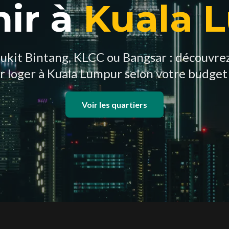
ir à
Kuala 
ukit Bintang, KLCC ou Bangsar : découvrez 
r loger à Kuala Lumpur selon votre budget 
Voir les quartiers