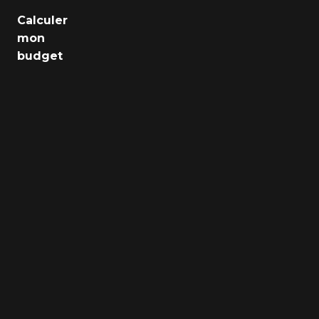
Emploi
Calculer
mon
Santé
budget
Culture
Régions