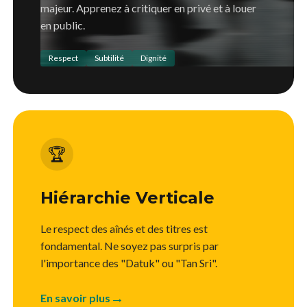
majeur. Apprenez à critiquer en privé et à louer
en public.
Respect
Subtilité
Dignité
🏆
Hiérarchie Verticale
Le respect des aînés et des titres est
fondamental. Ne soyez pas surpris par
l'importance des "Datuk" ou "Tan Sri".
→
En savoir plus