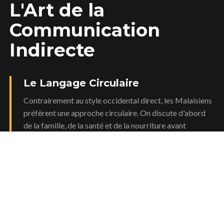
L'Art de la
Communication
Indirecte
Le Langage Circulaire
Contrairement au style occidental direct, les Malaisiens
préfèrent une approche circulaire. On discute d'abord
de la famille, de la santé et de la nourriture avant
d'aborder le vif du sujet.
Le Rôle de WhatsApp
En 2026, WhatsApp reste l'outil de communication
professionnel n°1. Les groupes de travail sont
omniprésents. Maintenez une politesse exemplaire
même en message instantané.