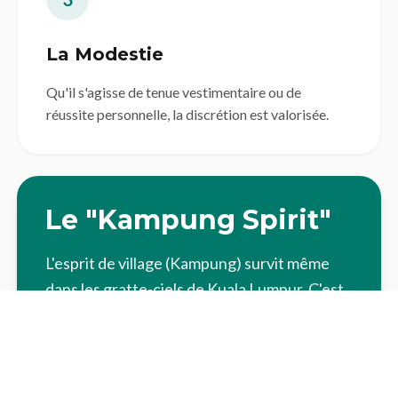
La Modestie
Qu'il s'agisse de tenue vestimentaire ou de
réussite personnelle, la discrétion est valorisée.
Le "Kampung Spirit"
L'esprit de village (Kampung) survit même
dans les gratte-ciels de Kuala Lumpur. C'est
un mélange d'hospitalité spontanée,
d'entraide communautaire et de
bienveillance envers les voisins. Pour vous
intégrer, ne refusez jamais poliment une