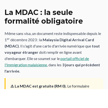
La MDAC : la seule
formalité obligatoire
Même sans visa, un document reste indispensable depuis le
er
1
décembre 2023 : la
Malaysia Digital Arrival Card
(MDAC)
. Il s'agit d'une carte d'arrivée numérique que
tout
voyageur étranger
doit remplir en ligne avant
d'embarquer. Elle se soumet sur le
portail officiel de
l'Immigration malaisienne
, dans les
3 jours qui précèdent
l'arrivée
.
⚠️ La MDAC est gratuite (RM 0).
Le formulaire
prend moins de 5 minutes. De nombreux sites
intermédiaires facturent 20 à 50 € son remplissage ou
un faux « visa électronique » : pour un passeport