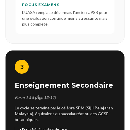
FOCUS EXAMENS
L'UASA remplace désormais l'ancien UPSR pour
une évaluation continue moins stressante mais
plus complète.
3
Enseignement Secondaire
Form 1 à 5 (Âge 13-17)
Le cycle se termine par le célèbre
SPM (Sijil Pelajaran
Malaysia)
, équivalent du baccalauréat ou des GCSE
britanniques.
• Form 1-3 : Éducation de base