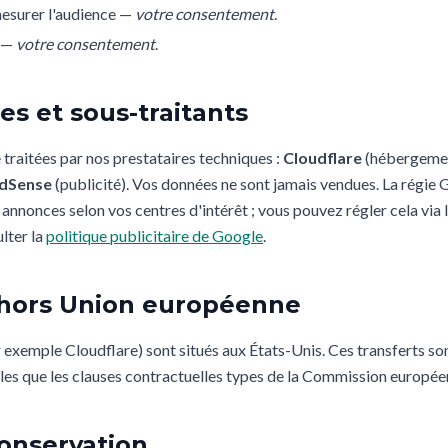
 mesurer l'audience —
votre consentement
.
r —
votre consentement
.
es et sous-traitants
traitées par nos prestataires techniques :
Cloudflare
(hébergeme
dSense
(publicité). Vos données ne sont jamais vendues. La régie
annonces selon vos centres d'intérêt ; vous pouvez régler cela via 
lter la
politique publicitaire de Google
.
s hors Union européenne
r exemple Cloudflare) sont situés aux États-Unis. Ces transferts so
lles que les clauses contractuelles types de la Commission europée
conservation