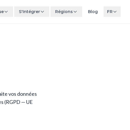
ue
S'Intégrer
Régions
Blog
FR
raite vos données
ées (RGPD — UE