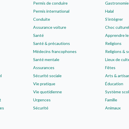
Permis de conduire
Gastronomie
Permis international
Halal
Conduite
S’intégrer
Assurance voiture
Choc culture
Santé
Apprendre le
Santé & précautions
Religions
Médecins francophones
Religions & s
Santé mentale
Lieux de cult
Assurances
Fêtes
l
Sécurité sociale
Arts & artisa
Vie pratique
Éducation
Vie quotidienne
Système scol
t
Urgences
Famille
es
Sécurité
Animaux