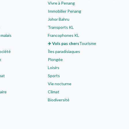
Vivre à Penang
Immobilier Penang
Johor Bahru
l
Transports KL
 malais
Francophones KL
✈️ Vols pas chers
Tourisme
ociété
Îles paradisiaques
e
Plongée
Loisirs
nat
Sports
Vie nocturne
aire
Climat
Biodiversité