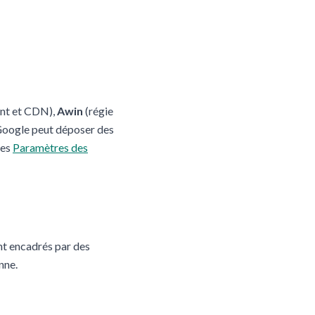
nt et CDN),
Awin
(régie
 Google peut déposer des
les
Paramètres des
nt encadrés par des
nne.