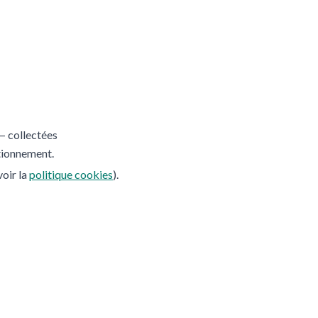
— collectées
tionnement.
voir la
politique cookies
).