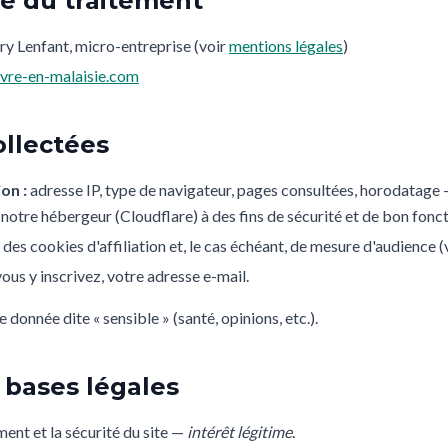
le du traitement
y Lenfant, micro-entreprise (voir
mentions légales
)
vre-en-malaisie.com
ollectées
on :
adresse IP, type de navigateur, pages consultées, horodatage 
otre hébergeur (Cloudflare) à des fins de sécurité et de bon fonc
s cookies d'affiliation et, le cas échéant, de mesure d'audience (
vous y inscrivez, votre adresse e-mail.
donnée dite « sensible » (santé, opinions, etc.).
t bases légales
ent et la sécurité du site —
intérêt légitime
.