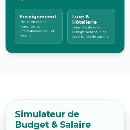
Enseignement
Luxe &
Postes en écoles
Hôtellerie
françaises ou
Guest Relations et
internationales à KL et
Management pour les
Penang.
resorts haut de gamme.
Simulateur de
Budget & Salaire