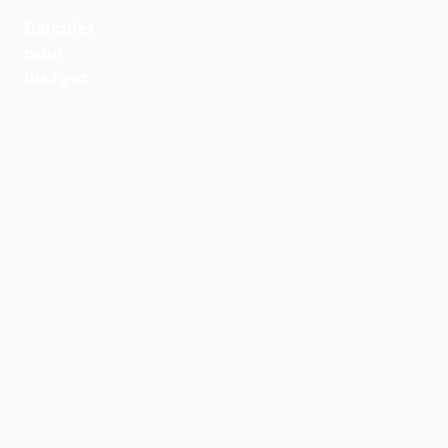
Emploi
Calculer
mon
Santé
budget
Culture
Régions