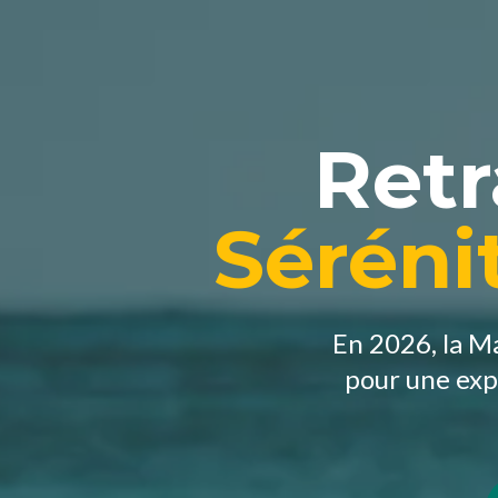
Retr
Sérénit
En 2026, la M
pour une exp