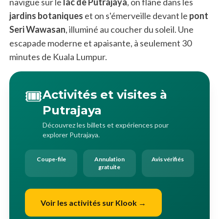
navigue sur le
lac de Putrajaya
, on flâne dans les
jardins botaniques
et on s'émerveille devant le
pont
Seri Wawasan
, illuminé au coucher du soleil. Une
escapade moderne et apaisante, à seulement 30
minutes de Kuala Lumpur.
🎟️
Activités et visites à
Putrajaya
Découvrez les billets et expériences pour
explorer Putrajaya.
Coupe-file
Annulation
Avis vérifiés
gratuite
Voir les activités sur Klook →