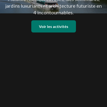
jardins luxuriants et architecture futuriste en
4 incontournables.
Voir les activités